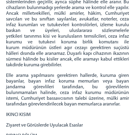
sistemlerinden geçirilir, ayrıca süphe
hâlinde elle aranır. Bu
cihazların bulunmadıgı yerlerde arama ve kontrol elle yapılır.
Ancak milletvekilleri,
mülkî amirler, hâkim, Cumhuriyet
savcıları ve bu sınıftan sayılanlar, avukatlar, noterler, ceza
infaz
kurumları ve tutukevleri kontrolörleri, izleme kurulu
baskan ve üyeleri, uluslararası sözlesmelerle
yetkileri
tanınmıs kisi ve kurulusların temsilcileri, ceza infaz
kurumu ve tutukevi koruma birlik komutanı ile
kurum
müdürünün üstleri agır cezayı gerektiren suçüstü
hâlleri dısında elle aranamaz. Duyarlı kapı cihazının
ikazının
sürmesi hâlinde bu kisiler ancak, elle aramayı kabul ettikleri
takdirde kuruma girebilirler.
Elle arama yapılmasını gerektiren hallerde, kuruma giren
bayanlar, bayan infaz koruma memurları veya
bayan
jandarma görevlileri tarafından, bu görevlilerin
bulunmamaları halinde, ceza infaz kurumu
müdürünün
istemi, Cumhuriyet bassavcısının talebi üzerine, mülki amir
tarafından görevlendirilecek bayan
memurlarca aranırlar.
IKINCI KISIM
Ziyaret ve Görüslerde Uyulacak Esaslar