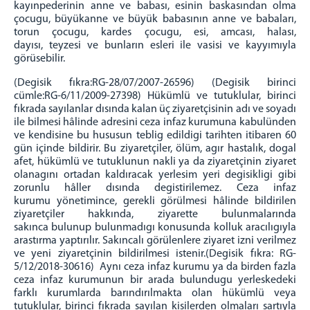
kayınpederinin anne ve babası, esinin baskasından olma
çocugu,
büyükanne ve büyük babasının anne ve babaları,
torun çocugu, kardes çocugu, esi, amcası, halası,
dayısı,
teyzesi ve bunların esleri ile vasisi ve kayyımıyla
görüsebilir.
(Degisik fıkra:RG-28/07/2007-26596) (Degisik birinci
cümle:RG-6/11/2009-27398) Hükümlü ve tutuklular,
birinci
fıkrada sayılanlar dısında kalan üç ziyaretçisinin adı ve soyadı
ile bilmesi hâlinde adresini ceza infaz
kurumuna kabulünden
ve kendisine bu hususun teblig edildigi tarihten itibaren 60
gün içinde bildirir. Bu
ziyaretçiler, ölüm, agır hastalık, dogal
afet, hükümlü ve tutuklunun nakli ya da ziyaretçinin ziyaret
olanagını
ortadan kaldıracak yerlesim yeri degisikligi gibi
zorunlu hâller dısında degistirilemez. Ceza infaz
kurumu
yönetimince, gerekli görülmesi hâlinde bildirilen
ziyaretçiler hakkında, ziyarette bulunmalarında
sakınca
bulunup bulunmadıgı konusunda kolluk aracılıgıyla
arastırma yaptırılır. Sakıncalı görülenlere ziyaret izni
verilmez
ve yeni ziyaretçinin bildirilmesi istenir.
(Degisik fıkra: RG-
5/12/2018-30616) Aynı ceza infaz kurumu ya da birden fazla
ceza infaz kurumunun bir
arada bulundugu yerleskedeki
farklı kurumlarda barındırılmakta olan hükümlü veya
tutuklular, birinci
fıkrada sayılan kisilerden olmaları sartıyla