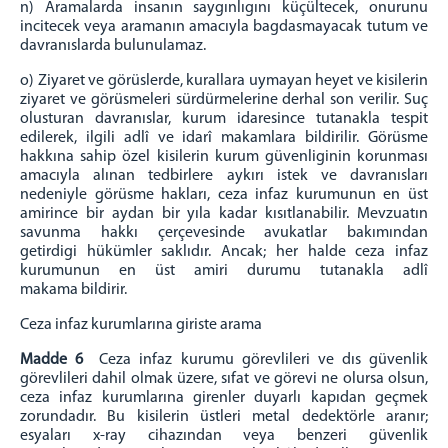
n) Aramalarda insanın saygınlıgını küçültecek, onurunu
incitecek veya aramanın amacıyla bagdasmayacak
tutum ve
davranıslarda bulunulamaz.
o) Ziyaret ve görüslerde, kurallara uymayan heyet ve kisilerin
ziyaret ve görüsmeleri sürdürmelerine derhal
son verilir. Suç
olusturan davranıslar, kurum idaresince tutanakla tespit
edilerek, ilgili adlî ve idarî
makamlara bildirilir. Görüsme
hakkına sahip özel kisilerin kurum güvenliginin korunması
amacıyla alınan
tedbirlere aykırı istek ve davranısları
nedeniyle görüsme hakları, ceza infaz kurumunun en üst
amirince bir
aydan bir yıla kadar kısıtlanabilir. Mevzuatın
savunma hakkı çerçevesinde avukatlar bakımından
getirdigi
hükümler saklıdır. Ancak; her halde ceza infaz
kurumunun en üst amiri durumu tutanakla adlî
makama
bildirir.
Ceza infaz kurumlarına giriste arama
Madde 6
Ceza infaz kurumu görevlileri ve dıs güvenlik
görevlileri dahil olmak üzere, sıfat ve görevi ne
olursa olsun,
ceza infaz kurumlarına girenler duyarlı kapıdan geçmek
zorundadır. Bu kisilerin üstleri metal
dedektörle aranır;
esyaları x-ray cihazından veya benzeri güvenlik