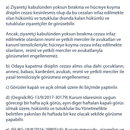
a) Ziyaretçi kabulünden yoksun bırakma ve hücreye koyma
disiplin cezası kesinlesmis olup da bu cezaları
infaz edilmekte
olan hükümlü ve tutuklular dısında kalan hükümlü ve
tutuklular ziyaretçiler ile görüsebilir.
Ancak; ziyaretçi kabulünden yoksun bırakma cezası infaz
edilmekte olanların resmî ve yetkili merciler ile
avukatları ve
kanunî temsilcileriyle; hücreye koyma cezası infaz edilmekte
olanların, resmî ve yetkili
merciler ve avukatlarıyla
görüsmeleri engellenemez.
b) Odaya kapatma disiplin cezası almıs olsa dahi çocukların;
annesi, babası, kardesleri, avukatı, resmî ve
yetkili merciler ile
yasal temsilcisiyle görüsmesi engellenemez.
c) Görüsler kapalı ve açık olmak üzere iki biçimde yaptırılır.
d) (Degisik:RG-13/9/2017-30179) Kurum idaresinin uygun
görecegi bir hafta açık görüs, ayın diger haftaları
kapalı görüs
olmak üzere, hükümlü ve tutuklular bu Yönetmelikte
belirtilen yakınları ile haftada bir kez
olacak sekilde görüsme
yapabilir.