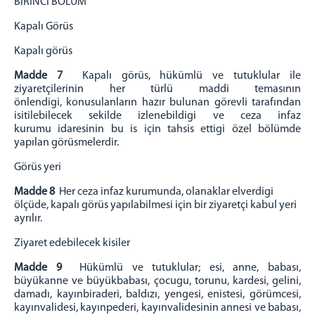
BIRINCI BÖLÜM
Kapalı Görüs
Kapalı görüs
Madde 7
Kapalı görüs, hükümlü ve tutuklular ile
ziyaretçilerinin her türlü maddi temasının
önlendigi,
konusulanların hazır bulunan görevli tarafından
isitilebilecek sekilde izlenebildigi ve ceza infaz
kurumu
idaresinin bu is için tahsis ettigi özel bölümde
yapılan görüsmelerdir.
Görüs yeri
Madde 8
Her ceza infaz kurumunda, olanaklar elverdigi
ölçüde, kapalı görüs yapılabilmesi için bir ziyaretçi
kabul yeri
ayrılır.
Ziyaret edebilecek kisiler
Madde 9
Hükümlü ve tutuklular; esi, anne, babası,
büyükanne ve büyükbabası, çocugu, torunu, kardesi,
gelini,
damadı, kayınbiraderi, baldızı, yengesi, enistesi, görümcesi,
kayınvalidesi, kayınpederi,
kayınvalidesinin annesi ve babası,