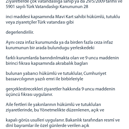
Ziyaretlerde çok vatandaslıga sahip ya da 29/5/2009 tarihli ve
5901 sayılı Türk Vatandaslıgı Kanununun 28
inci maddesi kapsamında Mavi Kart sahibi hükümlü, tutuklu
veya ziyaretçiler Türk vatandası gibi
degerlendirilir.
Aynı ceza infaz kurumunda ya da birden fazla ceza infaz
kurumunun bir arada bulundugu yerleskedeki
farklı kurumlarda barındırılmakta olan ve 9 uncu maddenin
birinci fıkrası kapsamında akrabalık bagları
bulunan yabancı hükümlü ve tutuklular, Cumhuriyet
bassavcılıgının yazılı emri ile birbirleriyle
gerçeklestirecekleri ziyaretler hakkında 9 uncu maddenin
üçüncü fıkrası uygulanır.
Aile fertleri ile yakınlarının hükümlü ve tutukluları
ziyaretlerinde, bu Yönetmelikte düzenlenen, açık ve
kapalı görüs usulleri uygulanır. Bakanlık tarafından resmî ve
dinî bayramlar ile özel günlerde verilen açık