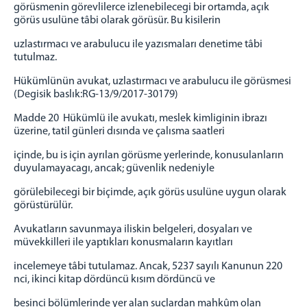
görüsmenin görevlilerce izlenebilecegi bir ortamda, açık
görüs usulüne tâbi olarak görüsür. Bu kisilerin
uzlastırmacı ve arabulucu ile yazısmaları denetime tâbi
tutulmaz.
Hükümlünün avukat, uzlastırmacı ve arabulucu ile görüsmesi
(Degisik baslık:RG-13/9/2017-30179)
Madde 20 Hükümlü ile avukatı, meslek kimliginin ibrazı
üzerine, tatil günleri dısında ve çalısma saatleri
içinde, bu is için ayrılan görüsme yerlerinde, konusulanların
duyulamayacagı, ancak; güvenlik nedeniyle
görülebilecegi bir biçimde, açık görüs usulüne uygun olarak
görüstürülür.
Avukatların savunmaya iliskin belgeleri, dosyaları ve
müvekkilleri ile yaptıkları konusmaların kayıtları
incelemeye tâbi tutulamaz. Ancak, 5237 sayılı Kanunun 220
nci, ikinci kitap dördüncü kısım dördüncü ve
besinci bölümlerinde yer alan suçlardan mahkûm olan