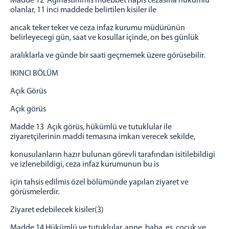
Madde 12 Agırlastırılmıs müebbet hapis cezasına hükümlü
olanlar, 11 inci maddede belirtilen kisiler ile
ancak teker teker ve ceza infaz kurumu müdürünün
belirleyecegi gün, saat ve kosullar içinde, on bes günlük
aralıklarla ve günde bir saati geçmemek üzere görüsebilir.
IKINCI BÖLÜM
Açık Görüs
Açık görüs
Madde 13 Açık görüs, hükümlü ve tutuklular ile
ziyaretçilerinin maddi temasına imkan verecek sekilde,
konusulanların hazır bulunan görevli tarafından isitilebildigi
ve izlenebildigi, ceza infaz kurumunun bu is
için tahsis edilmis özel bölümünde yapılan ziyaret ve
görüsmelerdir.
Ziyaret edebilecek kisiler(3)
Madde 14 Hükümlü ve tutuklular, anne, baba, es, çocuk ve