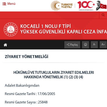
Menü
KOCAELİ 1 NOLU F TİPİ YÜKSEK GÜVENLİKLİ
KOCAELİ 1 NOLU F TİPİ
YÜKSEK GÜVENLİKLİ KAPALI CEZA İN
KAPALI CEZA İNFAZ KURUMU
A-
A+
Paylaş
ANASAYFA
KURUMUMUZ
ZİYARET YÖNETMELİĞİ
HAKKINDA
PSİKO SOSYAL SERVİS
HÜKÜMLÜ VE TUTUKLULARIN ZIYARET EDILMELERI
SAĞLIK SERVİSİ
HAKKINDA YÖNETMELIK (1) (2) (3)
(4)
EĞİTİM BİRİMİ
Adalet Bakanlıgından
SOSYAL FAALİYETLER
Resmi Gazete Tarihi : 17/06/2005
SIK SORULAN SORULAR
Resmi Gazete Sayısı : 25848
ZİYARETLER