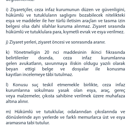
i) Ziyaretçiler, ceza infaz kurumunun düzen ve güvenligini,
hükümlü ve tutukluların saglıgını bozabilecek
nitelikteki
esya ve maddeler ile her türlü iletisim araçları ve tasıma izin
belgesi olsa dahi silahlar kuruma
alınmaz. Ziyaret sırasında
hükümlü ve tutuklulara para, kıymetli evrak ve esya verilmez.
j) Ziyaret yerleri, ziyaret öncesi ve sonrasında aranır.
k) Yönetmeligin 20 nci maddesinin ikinci fıkrasında
belirtilenler dısında, ceza infaz kurumlarına
gelen
avukatların, savunmaya iliskin oldugu yazılı olarak
beyan ettigi belge ve dosyalar ile konusma
kayıtları
incelemeye tâbi tutulmaz.
l) Konusu suç teskil etmemekle birlikte, ceza infaz
kurumlarına sokulması yasak olan esya, araç, gereç
veya
malzemeler, çıkısta sahibine verilmek üzere muhafaza
altına alınır.
m) Hükümlü ve tutuklular, odalarından çıkıslarında ve
dönüslerinde ayrı yerlerde ve farklı memurlarca üst
ve esya
aramasına tabi tutulur.