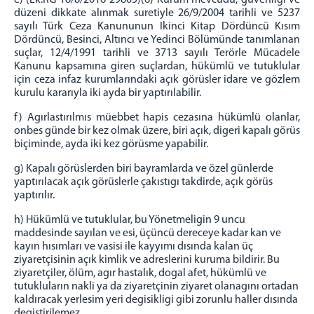
e) (Ek:RG-18/8/2016-29805)(6) Kurum mevcudu, güvenligi ve
düzeni dikkate alınmak suretiyle 26/9/2004
tarihli ve 5237
sayılı Türk Ceza Kanununun Ikinci Kitap Dördüncü Kısım
Dördüncü, Besinci, Altıncı ve
Yedinci Bölümünde tanımlanan
suçlar, 12/4/1991 tarihli ve 3713 sayılı Terörle Mücadele
Kanunu
kapsamına giren suçlardan, hükümlü ve tutuklular
için ceza infaz kurumlarındaki açık görüsler idare ve
gözlem
kurulu kararıyla iki ayda bir yaptırılabilir.
f) Agırlastırılmıs müebbet hapis cezasına hükümlü olanlar,
onbes günde bir kez olmak üzere, biri açık,
digeri kapalı görüs
biçiminde, ayda iki kez görüsme yapabilir.
g) Kapalı görüslerden biri bayramlarda ve özel günlerde
yaptırılacak açık görüslerle çakıstıgı takdirde, açık
görüs
yaptırılır.
h) Hükümlü ve tutuklular, bu Yönetmeligin 9 uncu
maddesinde sayılan ve esi, üçüncü dereceye kadar kan
ve
kayın hısımları ve vasisi ile kayyımı dısında kalan üç
ziyaretçisinin açık kimlik ve adreslerini kuruma
bildirir. Bu
ziyaretçiler, ölüm, agır hastalık, dogal afet, hükümlü ve
tutukluların nakli ya da ziyaretçinin
ziyaret olanagını ortadan
kaldıracak yerlesim yeri degisikligi gibi zorunlu haller dısında
degistirilemez.