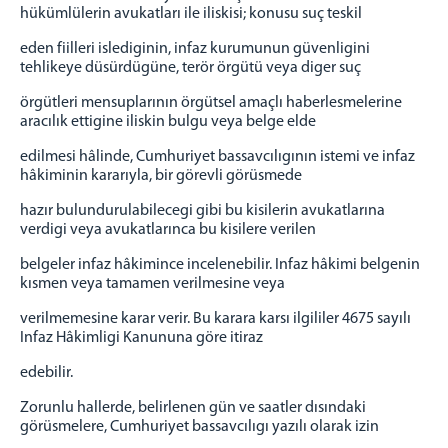
hükümlülerin avukatları ile iliskisi; konusu suç teskil
eden fiilleri islediginin, infaz kurumunun güvenligini
tehlikeye düsürdügüne, terör örgütü veya diger suç
örgütleri mensuplarının örgütsel amaçlı haberlesmelerine
aracılık ettigine iliskin bulgu veya belge elde
edilmesi hâlinde, Cumhuriyet bassavcılıgının istemi ve infaz
hâkiminin kararıyla, bir görevli görüsmede
hazır bulundurulabilecegi gibi bu kisilerin avukatlarına
verdigi veya avukatlarınca bu kisilere verilen
belgeler infaz hâkimince incelenebilir. Infaz hâkimi belgenin
kısmen veya tamamen verilmesine veya
verilmemesine karar verir. Bu karara karsı ilgililer 4675 sayılı
Infaz Hâkimligi Kanununa göre itiraz
edebilir.
Zorunlu hallerde, belirlenen gün ve saatler dısındaki
görüsmelere, Cumhuriyet bassavcılıgı yazılı olarak izin