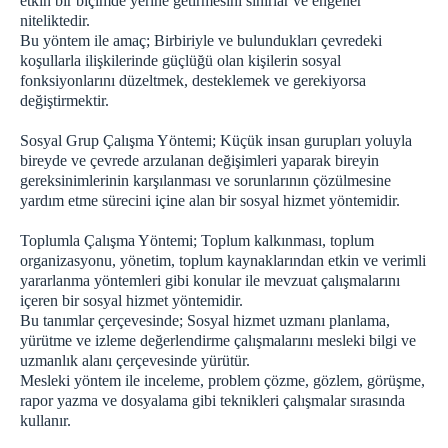
etkin bir biçimde yerine getirmesini sınırlar ve engeller
niteliktedir.
Bu yöntem ile amaç; Birbiriyle ve bulundukları çevredeki
koşullarla ilişkilerinde güçlüğü olan kişilerin sosyal
fonksiyonlarını düzeltmek, desteklemek ve gerekiyorsa
değiştirmektir.
Sosyal Grup Çalışma Yöntemi; Küçük insan gurupları yoluyla
bireyde ve çevrede arzulanan değişimleri yaparak bireyin
gereksinimlerinin karşılanması ve sorunlarının çözülmesine
yardım etme sürecini içine alan bir sosyal hizmet yöntemidir.
Toplumla Çalışma Yöntemi; Toplum kalkınması, toplum
organizasyonu, yönetim, toplum kaynaklarından etkin ve verimli
yararlanma yöntemleri gibi konular ile mevzuat çalışmalarını
içeren bir sosyal hizmet yöntemidir.
Bu tanımlar çerçevesinde; Sosyal hizmet uzmanı planlama,
yürütme ve izleme değerlendirme çalışmalarını mesleki bilgi ve
uzmanlık alanı çerçevesinde yürütür.
Mesleki yöntem ile inceleme, problem çözme, gözlem, görüşme,
rapor yazma ve dosyalama gibi teknikleri çalışmalar sırasında
kullanır.