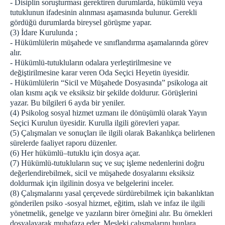
- Disiplin soruşturması gerektiren durumlarda, hükümlü veya
tutuklunun ifadesinin alınması aşamasında bulunur. Gerekli
gördüğü durumlarda bireysel görüşme yapar.
(3) İdare Kurulunda ;
- Hükümlülerin müşahede ve sınıflandırma aşamalarında görev
alır.
- Hükümlü-tutukluların odalara yerleştirilmesine ve
değiştirilmesine karar veren Oda Seçici Heyetin üyesidir.
- Hükümlülerin “Sicil ve Müşahede Dosyasında” psikologa ait
olan kısmı açık ve eksiksiz bir şekilde doldurur. Görüşlerini
yazar. Bu bilgileri 6 ayda bir yeniler.
(4) Psikolog sosyal hizmet uzmanı ile dönüşümlü olarak Yayın
Seçici Kurulun üyesidir. Kurulla ilgili görevleri yapar.
(5) Çalışmaları ve sonuçları ile ilgili olarak Bakanlıkça belirlenen
sürelerde faaliyet raporu düzenler.
(6) Her hükümlü–tutuklu için dosya açar.
(7) Hükümlü-tutukluların suç ve suç işleme nedenlerini doğru
değerlendirebilmek, sicil ve müşahede dosyalarını eksiksiz
doldurmak için ilgilinin dosya ve belgelerini inceler.
(8) Çalışmalarını yasal çerçevede sürdürebilmek için bakanlıktan
gönderilen psiko -sosyal hizmet, eğitim, ıslah ve infaz ile ilgili
yönetmelik, genelge ve yazıların birer örneğini alır. Bu örnekleri
dosyalayarak muhafaza eder. Mesleki çalışmalarını bunlara