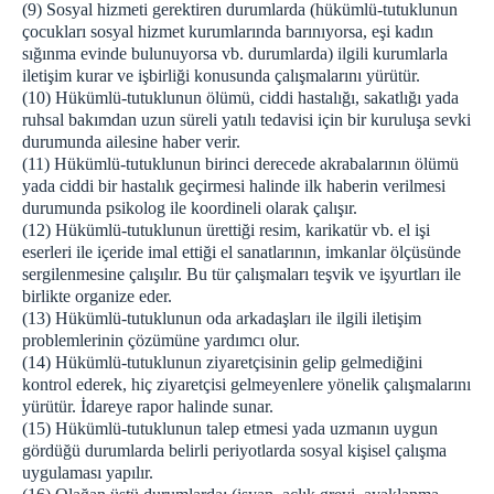
(9) Sosyal hizmeti gerektiren durumlarda (hükümlü-tutuklunun
çocukları sosyal hizmet kurumlarında barınıyorsa, eşi kadın
sığınma evinde bulunuyorsa vb. durumlarda) ilgili kurumlarla
iletişim kurar ve işbirliği konusunda çalışmalarını yürütür.
(10) Hükümlü-tutuklunun ölümü, ciddi hastalığı, sakatlığı yada
ruhsal bakımdan uzun süreli yatılı tedavisi için bir kuruluşa sevki
durumunda ailesine haber verir.
(11) Hükümlü-tutuklunun birinci derecede akrabalarının ölümü
yada ciddi bir hastalık geçirmesi halinde ilk haberin verilmesi
durumunda psikolog ile koordineli olarak çalışır.
(12) Hükümlü-tutuklunun ürettiği resim, karikatür vb. el işi
eserleri ile içeride imal ettiği el sanatlarının, imkanlar ölçüsünde
sergilenmesine çalışılır. Bu tür çalışmaları teşvik ve işyurtları ile
birlikte organize eder.
(13) Hükümlü-tutuklunun oda arkadaşları ile ilgili iletişim
problemlerinin çözümüne yardımcı olur.
(14) Hükümlü-tutuklunun ziyaretçisinin gelip gelmediğini
kontrol ederek, hiç ziyaretçisi gelmeyenlere yönelik çalışmalarını
yürütür. İdareye rapor halinde sunar.
(15) Hükümlü-tutuklunun talep etmesi yada uzmanın uygun
gördüğü durumlarda belirli periyotlarda sosyal kişisel çalışma
uygulaması yapılır.