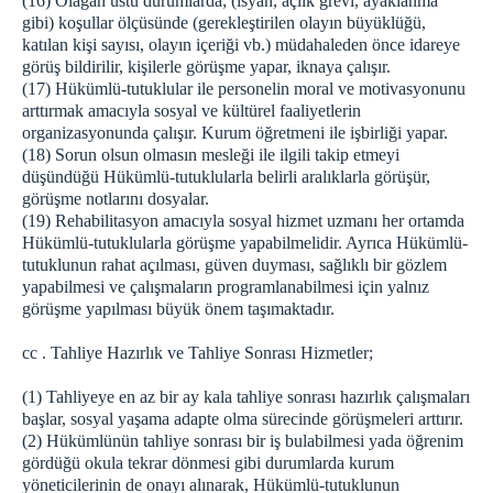
(16) Olağan üstü durumlarda; (isyan, açlık grevi, ayaklanma
gibi) koşullar ölçüsünde (gerekleştirilen olayın büyüklüğü,
katılan kişi sayısı, olayın içeriği vb.) müdahaleden önce idareye
görüş bildirilir, kişilerle görüşme yapar, iknaya çalışır.
(17) Hükümlü-tutuklular ile personelin moral ve motivasyonunu
arttırmak amacıyla sosyal ve kültürel faaliyetlerin
organizasyonunda çalışır. Kurum öğretmeni ile işbirliği yapar.
(18) Sorun olsun olmasın mesleği ile ilgili takip etmeyi
düşündüğü Hükümlü-tutuklularla belirli aralıklarla görüşür,
görüşme notlarını dosyalar.
(19) Rehabilitasyon amacıyla sosyal hizmet uzmanı her ortamda
Hükümlü-tutuklularla görüşme yapabilmelidir. Ayrıca Hükümlü-
tutuklunun rahat açılması, güven duyması, sağlıklı bir gözlem
yapabilmesi ve çalışmaların programlanabilmesi için yalnız
görüşme yapılması büyük önem taşımaktadır.
cc . Tahliye Hazırlık ve Tahliye Sonrası Hizmetler;
(1) Tahliyeye en az bir ay kala tahliye sonrası hazırlık çalışmaları
başlar, sosyal yaşama adapte olma sürecinde görüşmeleri arttırır.
(2) Hükümlünün tahliye sonrası bir iş bulabilmesi yada öğrenim
gördüğü okula tekrar dönmesi gibi durumlarda kurum
yöneticilerinin de onayı alınarak, Hükümlü-tutuklunun