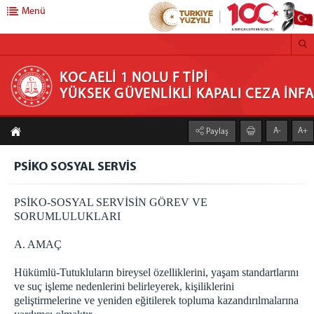
Menü
KOCAELİ 1 NOLU F TİPİ YÜKSEK GÜVENLİKLİ
KOCAELİ 1 NOLU F TİPİ
YÜKSEK GÜVENLİKLİ KAPALI CEZA İN
KAPALI CEZA İNFAZ KURUMU
A-
A+
Paylaş
ANASAYFA
KURUMUMUZ
PSİKO SOSYAL SERVİS
HAKKINDA
PSİKO-SOSYAL SERVİSİN GÖREV VE
PSİKO SOSYAL SERVİS
SORUMLULUKLARI
SAĞLIK SERVİSİ
A. AMAÇ
EĞİTİM BİRİMİ
SOSYAL FAALİYETLER
Hükümlü-Tutukluların bireysel özelliklerini, yaşam standartlarını
SIK SORULAN SORULAR
ve suç işleme nedenlerini belirleyerek, kişiliklerini
geliştirmelerine ve yeniden eğitilerek topluma kazandırılmalarına
ZİYARETLER