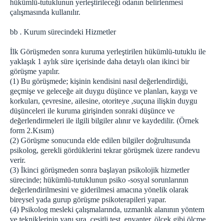
hükümlü-tutuklunun yerleştirileceği odanın belirlenmesi
çalışmasında kullanılır.
bb . Kurum sürecindeki Hizmetler
İlk Görüşmeden sonra kuruma yerleştirilen hükümlü-tutuklu ile
yaklaşık 1 aylık süre içerisinde daha detaylı olan ikinci bir
görüşme yapılır.
(1) Bu görüşmede; kişinin kendisini nasıl değerlendirdiği,
geçmişe ve geleceğe ait duygu düşünce ve planları, kaygı ve
korkuları, çevresine, ailesine, otoriteye ,suçuna ilişkin duygu
düşünceleri ile kuruma girişinden sonraki düşünce ve
değerlendirmeleri ile ilgili bilgiler alınır ve kaydedilir. (Örnek
form 2.Kısım)
(2) Görüşme sonucunda elde edilen bilgiler doğrultusunda
psikolog, gerekli gördüklerini tekrar görüşmek üzere randevu
verir.
(3) İkinci görüşmeden sonra başlayan psikolojik hizmetler
sürecinde; hükümlü-tutuklunun psiko -sosyal sorunlarının
değerlendirilmesini ve giderilmesi amacına yönelik olarak
bireysel yada gurup görüşme psikoterapileri yapar.
(4) Psikolog mesleki çalışmalarında, uzmanlık alanının yöntem
ve tekniklerinin yanı sıra, çeşitli test, envanter, ölçek gibi ölçme