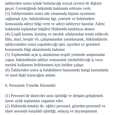
tahliyeden sonra içinde bulunacağı sosyal çevresi ile ilişkiye
geçer. Gerektiğinde hükümlü hakkında referans verir.
(3) Tahliyesinden sonra aile ortamında kişinin uyumunu
sağlamak için, hükümlünün ilgi, yetenek ve beklentileri
konusunda aileye bilgi verir ve aileyi tahliyeye hazırlar. Ailesi
hakkında toplanılan bilgileri Hükümlü-tutukluya aktarır.
(4) Çeşitli kurum, kuruluş ve meslek odalarından temin edilecek
film, slayt, broşür vb. çalışmalardan yararlanarak, hükümlülerin
tahliyesinden sonra yapabileceği işler, işyerleri ve gerekleri
konusunda bilgi aktarımında bulunur.
(5) Toplumdaki açık iş alanlarının tespiti yönünde araştırmalar
yapar, hükümlünün tahliye sonrasında yürütebileceği iş veya
meslek kollarının belirlenmesi için birlikte çalışır.
(6) Tahliyeden sonra iş bulabilmesi hususunda hangi kurumlarla
ve nasıl ilişki kuracağını anlatır.
b. Personele Yönelik Hizmetler
(1) Personel ile idareciler arası işbirliği ve iletişim geliştirmek
üzere aylık toplantılar organize eder.
(2) Hükümlü-tutuklu ile, eğitici personel, gözetim personeli ve
idare arasında karşılıklı işbirliği, anlayış ve dayanışmanın