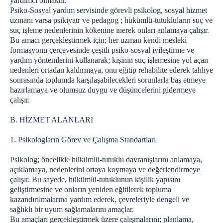
yardımcı olmaktır.
Psiko-Sosyal yardım servisinde görevli psikolog, sosyal hizmet
ZİYARET YÖNETMELİĞİ
uzmanı varsa psikiyatr ve pedagog ; hükümlü-tutukluların suç ve
ZİYARET KURALLARI
suç işleme nedenlerinin kökenine inerek onları anlamaya çalışır.
EŞYA YÖNETMELİĞİ
Bu amacı gerçekleştirmek için; her uzman kendi mesleki
formasyonu çerçevesinde çeşitli psiko-sosyal iyileştirme ve
İLETİŞİM
yardım yöntemlerini kullanarak; kişinin suç işlemesine yol açan
nedenleri ortadan kaldırmaya, onu eğitip rehabilite ederek tahliye
sonrasında toplumda karşılaşabilecekleri sorunlarla baş etmeye
hazırlamaya ve olumsuz duygu ve düşüncelerini gidermeye
çalışır.
B. HİZMET ALANLARI
1. Psikologların Görev ve Çalışma Standartları
Psikolog; öncelikle hükümlü-tutuklu davranışlarını anlamaya,
açıklamaya, nedenlerini ortaya koymaya ve değerlendirmeye
çalışır. Bu sayede, hükümlü-tutuklunun kişilik yapısını
geliştirmesine ve onların yeniden eğitilerek topluma
kazandırılmalarına yardım ederek, çevreleriyle dengeli ve
sağlıklı bir uyum sağlamalarını amaçlar.
Bu amaçları gerçekleştirmek üzere çalışmalarını; planlama,