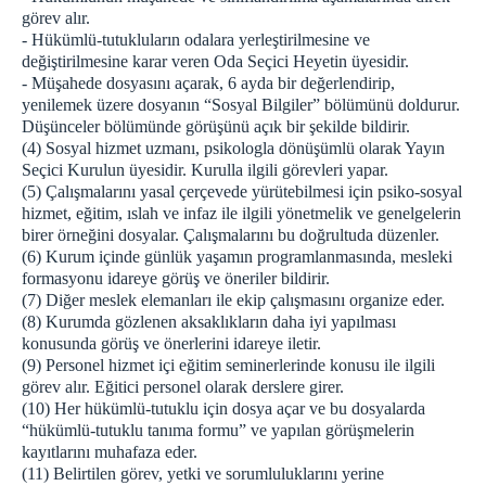
görev alır.
- Hükümlü-tutukluların odalara yerleştirilmesine ve
değiştirilmesine karar veren Oda Seçici Heyetin üyesidir.
- Müşahede dosyasını açarak, 6 ayda bir değerlendirip,
yenilemek üzere dosyanın “Sosyal Bilgiler” bölümünü doldurur.
Düşünceler bölümünde görüşünü açık bir şekilde bildirir.
(4) Sosyal hizmet uzmanı, psikologla dönüşümlü olarak Yayın
Seçici Kurulun üyesidir. Kurulla ilgili görevleri yapar.
(5) Çalışmalarını yasal çerçevede yürütebilmesi için psiko-sosyal
hizmet, eğitim, ıslah ve infaz ile ilgili yönetmelik ve genelgelerin
birer örneğini dosyalar. Çalışmalarını bu doğrultuda düzenler.
(6) Kurum içinde günlük yaşamın programlanmasında, mesleki
formasyonu idareye görüş ve öneriler bildirir.
(7) Diğer meslek elemanları ile ekip çalışmasını organize eder.
(8) Kurumda gözlenen aksaklıkların daha iyi yapılması
konusunda görüş ve önerlerini idareye iletir.
(9) Personel hizmet içi eğitim seminerlerinde konusu ile ilgili
görev alır. Eğitici personel olarak derslere girer.
(10) Her hükümlü-tutuklu için dosya açar ve bu dosyalarda
“hükümlü-tutuklu tanıma formu” ve yapılan görüşmelerin
kayıtlarını muhafaza eder.
(11) Belirtilen görev, yetki ve sorumluluklarını yerine