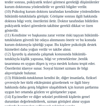
testler sonrası, psikiyatrik tedavi görmesi gerektiği düşünülenler
kurum doktoruna yönlendirilir ve gerekli bilgiler verilir.
(10) Psikolog kurum doktoru tarafından kendisine yönlendirilen
hükümlü-tutuklularla görüşür. Görüşme sonrası ilgili hakkında
doktora bilgi verir, önerilerini iletir. Doktor tarafından bildirilen
psikiyatrik tedavi görenlerin takibine gerekli dikkat ve özen
gösterilir.
(11) Kendisine ve başkasına zarar verme riski taşıyan hükümlü-
tutukluların güvenli bir odaya alınmasını önerir ve bu konuda
kurum doktoruyla işbirliği yapar. Bu kişilere psikolojik destek
hizmetleri daha yoğun verilir ve takibe alınır.
(12) İşyurdu iş alanında çalışmak konusunda hükümlü-
tutukluyla kişilik yapısına, bilgi ve yeteneklerine ,benlik
tasarımına en uygun düşen iş veya meslek kolunu tespit eder.
Önerilerini idareye sunar. Sosyal hizmet uzmanı ile bilgi
alışverişinde bulunur.
(13) Hükümlü-tutuklunun kendisi ile, diğer insanlarla, fiziksel
çevresiyle her türlü etkileşimini gözetlemek ve ilgili birey
hakkında daha geniş bilgilere ulaşabilmek için kurum şartlarına
uygun her ortamda gözlem ve görüşmeler yapar.
(14) Eşcinseller ve diğer seksüel problemli kişilerin genel
durumları değerlendirilerek, uzman görüşleri alınır uygun