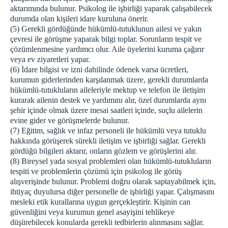
aktarımında bulunur. Psikolog ile işbirliği yaparak çalışabilecek
durumda olan kişileri idare kuruluna önerir.
(5) Gerekli gördüğünde hükümlü-tutuklunun ailesi ve yakın
çevresi ile görüşme yaparak bilgi toplar. Sorunların tespit ve
çözümlenmesine yardımcı olur. Aile üyelerini kuruma çağırır
veya ev ziyaretleri yapar.
(6) İdare bilgisi ve izni dahilinde ödenek varsa ücretleri,
kurumun giderlerinden karşılanmak üzere, gerekli durumlarda
hükümlü-tutukluların aileleriyle mektup ve telefon ile iletişim
kurarak ailenin destek ve yardımını alır, özel durumlarda aynı
şehir içinde olmak üzere mesai saatleri içinde, suçlu ailelerin
evine gider ve görüşmelerde bulunur.
(7) Eğitim, sağlık ve infaz personeli ile hükümlü veya tutuklu
hakkında görüşerek sürekli iletişim ve işbirliği sağlar. Gerekli
gördüğü bilgileri aktarır, onların gözlem ve görüşlerini alır.
(8) Bireysel yada sosyal problemleri olan hükümlü-tutukluların
tespiti ve problemlerin çözümü için psikolog ile görüş
alışverişinde bulunur. Problemi doğru olarak saptayabilmek için,
ihtiyaç duyulursa diğer personelle de işbirliği yapar. Çalışmasını
mesleki etik kurallarına uygun gerçekleştirir. Kişinin can
güvenliğini veya kurumun genel asayişini tehlikeye
düşürebilecek konularda gerekli tedbirlerin alınmasını sağlar.