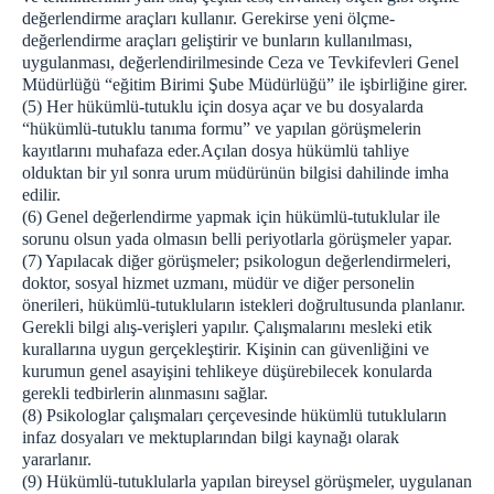
değerlendirme araçları kullanır. Gerekirse yeni ölçme-
değerlendirme araçları geliştirir ve bunların kullanılması,
uygulanması, değerlendirilmesinde Ceza ve Tevkifevleri Genel
Müdürlüğü “eğitim Birimi Şube Müdürlüğü” ile işbirliğine girer.
(5) Her hükümlü-tutuklu için dosya açar ve bu dosyalarda
“hükümlü-tutuklu tanıma formu” ve yapılan görüşmelerin
kayıtlarını muhafaza eder.Açılan dosya hükümlü tahliye
olduktan bir yıl sonra urum müdürünün bilgisi dahilinde imha
edilir.
(6) Genel değerlendirme yapmak için hükümlü-tutuklular ile
sorunu olsun yada olmasın belli periyotlarla görüşmeler yapar.
(7) Yapılacak diğer görüşmeler; psikologun değerlendirmeleri,
doktor, sosyal hizmet uzmanı, müdür ve diğer personelin
önerileri, hükümlü-tutukluların istekleri doğrultusunda planlanır.
Gerekli bilgi alış-verişleri yapılır. Çalışmalarını mesleki etik
kurallarına uygun gerçekleştirir. Kişinin can güvenliğini ve
kurumun genel asayişini tehlikeye düşürebilecek konularda
gerekli tedbirlerin alınmasını sağlar.
(8) Psikologlar çalışmaları çerçevesinde hükümlü tutukluların
infaz dosyaları ve mektuplarından bilgi kaynağı olarak
yararlanır.
(9) Hükümlü-tutuklularla yapılan bireysel görüşmeler, uygulanan