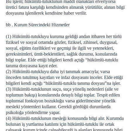
Bu işlem; hükümlü-tutuklunun maddi olanakları elveriyorsa
üretici fatura karşılığı kendisinden alınarak yürütülür, alınan bilgi
dosyasına işlenilerek kendisine haber verilir.
bb . Kurum Sürecindeki Hizmetler
(1) Hükümlü-tutukluyu kuruma geldiği andan itibaren her türlü
fiziksel ve sosyal ortamda gözler, fiziksel, zihinsel, duygusal,
sosyal, eğitim özellikleri ve geçmişi ile ilgili ve yetenekleri,
gereksinimleri, ümit-beklentileri, sağlık durumu, konularında
bilgi toplar. Elde ettiği bilgileri kendi açtığı “hükümlü-tutuklu
tanıma dosyasına kayıt eder.
(2) Hükümlü-tutukluyu daha iyi tanımak amacıyla; varsa
önceden tutulmuş kayıtları ve infaz dosyasını inceler. Elde ettiği
bilgileri kendi açtığı “hükümlü-tutuklu tanıma dosyası”na işler.
(3) Hükümlü-tutuklunun suçu, suça yöneliş nedenleri (aile ve
toplumun bakışı) konularında detaylı bilgi toplar. Tespit edilen
toplumsal fonksiyon bozukluğu varsa giderilmesine yönelik
mesleki yöntemleri kullanır. Gerekli gördüğü durumlarda
psikoloğa yönlendirme yapar.
(4) Hükümlü-tutuklunun mesleği konusunda bilgi alır. Kurumda
bulunan iş yurtlarına katılımı için hükümlü-tutuklu ile ortak
çalışarak kurum içinde çalışabileceği iş alanları konusunda bilgi