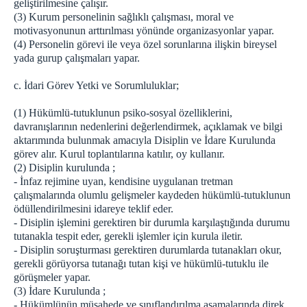
geliştirilmesine çalışır.
(3) Kurum personelinin sağlıklı çalışması, moral ve
motivasyonunun arttırılması yönünde organizasyonlar yapar.
(4) Personelin görevi ile veya özel sorunlarına ilişkin bireysel
yada gurup çalışmaları yapar.
c. İdari Görev Yetki ve Sorumluluklar;
(1) Hükümlü-tutuklunun psiko-sosyal özelliklerini,
davranışlarının nedenlerini değerlendirmek, açıklamak ve bilgi
aktarımında bulunmak amacıyla Disiplin ve İdare Kurulunda
görev alır. Kurul toplantılarına katılır, oy kullanır.
(2) Disiplin kurulunda ;
- İnfaz rejimine uyan, kendisine uygulanan tretman
çalışmalarında olumlu gelişmeler kaydeden hükümlü-tutuklunun
ödüllendirilmesini idareye teklif eder.
- Disiplin işlemini gerektiren bir durumla karşılaştığında durumu
tutanakla tespit eder, gerekli işlemler için kurula iletir.
- Disiplin soruşturması gerektiren durumlarda tutanakları okur,
gerekli görüyorsa tutanağı tutan kişi ve hükümlü-tutuklu ile
görüşmeler yapar.
(3) İdare Kurulunda ;
- Hükümlünün müşahede ve sınıflandırılma aşamalarında direk