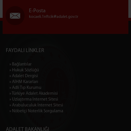
E-Posta
kocaeli.1nftcik
adalet.gov.tr
FAYDALI LİNKLER
» Bağlantılar
» Hukuk Sözlüğü
» Adalet Dergisi
» AİHM Kararları
» Adli Tıp Kurumu
» Türkiye Adalet Akademisi
» Uzlaştırma İnternet Sitesi
» Arabuluculuk İnternet Sitesi
» Nöbetçi Noterlik Sorgulama
ADALET BAKANLIĞI