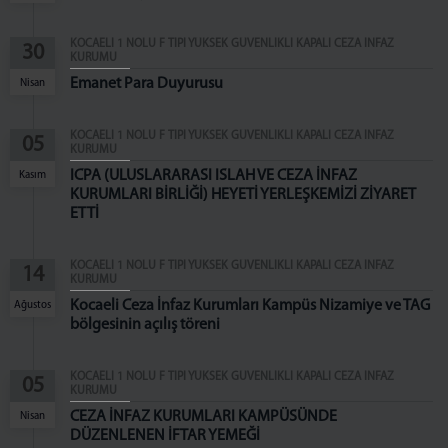
ZİYARET YÖNETMELİĞİ
KOCAELİ 1 NOLU F TİPİ YÜKSEK GÜVENLİKLİ KAPALI CEZA İNFAZ
30
ZİYARET KURALLARI
KURUMU
EŞYA YÖNETMELİĞİ
Emanet Para Duyurusu
Nisan
İLETİŞİM
KOCAELİ 1 NOLU F TİPİ YÜKSEK GÜVENLİKLİ KAPALI CEZA İNFAZ
05
KURUMU
ICPA (ULUSLARARASI ISLAH VE CEZA İNFAZ
Kasım
KURUMLARI BİRLİĞİ) HEYETİ YERLEŞKEMİZİ ZİYARET
ETTİ
KOCAELİ 1 NOLU F TİPİ YÜKSEK GÜVENLİKLİ KAPALI CEZA İNFAZ
14
KURUMU
Kocaeli Ceza İnfaz Kurumları Kampüs Nizamiye ve TAG
Ağustos
bölgesinin açılış töreni
KOCAELİ 1 NOLU F TİPİ YÜKSEK GÜVENLİKLİ KAPALI CEZA İNFAZ
05
KURUMU
CEZA İNFAZ KURUMLARI KAMPÜSÜNDE
Nisan
DÜZENLENEN İFTAR YEMEĞİ