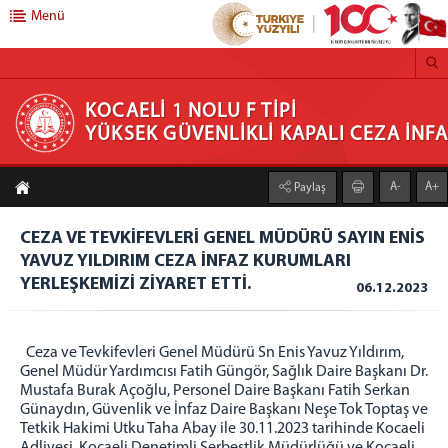
Menü
KOCAELİ 1 NOLU F TİPİ YÜKSEK GÜVENLİKLİ
KOCAELİ 1 NOLU F TİPİ
YÜKSEK GÜVENLİKLİ KAPALI CEZA İN
KAPALI CEZA İNFAZ KURUMU
A-
A+
Paylaş
ANASAYFA
KURUMUMUZ
CEZA VE TEVKİFEVLERİ GENEL MÜDÜRÜ SAYIN ENİS
YAVUZ YILDIRIM CEZA İNFAZ KURUMLARI
HAKKINDA
YERLEŞKEMİZİ ZİYARET ETTİ.
06.12.2023
PSİKO SOSYAL SERVİS
SAĞLIK SERVİSİ
EĞİTİM BİRİMİ
Ceza ve Tevkifevleri Genel Müdürü Sn Enis Yavuz Yıldırım,
Genel Müdür Yardımcısı Fatih Güngör, Sağlık Daire Başkanı Dr.
SOSYAL FAALİYETLER
Mustafa Burak Açoğlu, Personel Daire Başkanı Fatih Serkan
SIK SORULAN SORULAR
Günaydın, Güvenlik ve İnfaz Daire Başkanı Neşe Tok Toptaş ve
Tetkik Hakimi Utku Taha Abay ile 30.11.2023 tarihinde Kocaeli
ZİYARETLER