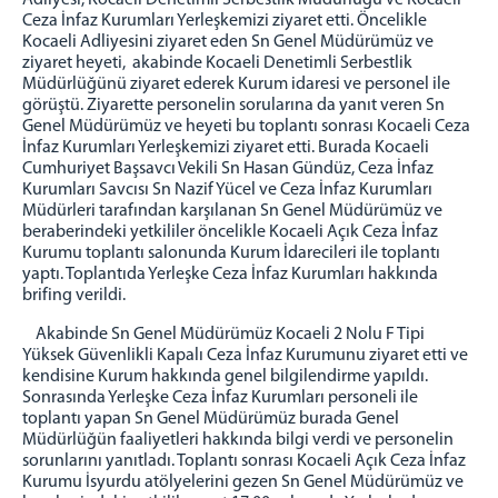
Adliyesi, Kocaeli Denetimli Serbestlik Müdürlüğü ve Kocaeli
Ceza İnfaz Kurumları Yerleşkemizi ziyaret etti. Öncelikle
ZİYARET YÖNETMELİĞİ
Kocaeli Adliyesini ziyaret eden Sn Genel Müdürümüz ve
ZİYARET KURALLARI
ziyaret heyeti, akabinde Kocaeli Denetimli Serbestlik
Müdürlüğünü ziyaret ederek Kurum idaresi ve personel ile
EŞYA YÖNETMELİĞİ
görüştü. Ziyarette personelin sorularına da yanıt veren Sn
İLETİŞİM
Genel Müdürümüz ve heyeti bu toplantı sonrası Kocaeli Ceza
İnfaz Kurumları Yerleşkemizi ziyaret etti. Burada Kocaeli
Cumhuriyet Başsavcı Vekili Sn Hasan Gündüz, Ceza İnfaz
Kurumları Savcısı Sn Nazif Yücel ve Ceza İnfaz Kurumları
Müdürleri tarafından karşılanan Sn Genel Müdürümüz ve
beraberindeki yetkililer öncelikle Kocaeli Açık Ceza İnfaz
Kurumu toplantı salonunda Kurum İdarecileri ile toplantı
yaptı. Toplantıda Yerleşke Ceza İnfaz Kurumları hakkında
brifing verildi.
Akabinde Sn Genel Müdürümüz Kocaeli 2 Nolu F Tipi
Yüksek Güvenlikli Kapalı Ceza İnfaz Kurumunu ziyaret etti ve
kendisine Kurum hakkında genel bilgilendirme yapıldı.
Sonrasında Yerleşke Ceza İnfaz Kurumları personeli ile
toplantı yapan Sn Genel Müdürümüz burada Genel
Müdürlüğün faaliyetleri hakkında bilgi verdi ve personelin
sorunlarını yanıtladı. Toplantı sonrası Kocaeli Açık Ceza İnfaz
Kurumu İsyurdu atölyelerini gezen Sn Genel Müdürümüz ve