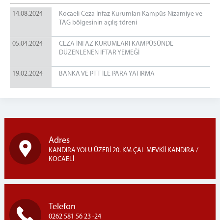
ZİYARET YÖNETMELİĞİ
14.08.2024
Kocaeli Ceza İnfaz Kurumları Kampüs Nizamiye ve
TAG bölgesinin açılış töreni
ZİYARET KURALLARI
EŞYA YÖNETMELİĞİ
05.04.2024
CEZA İNFAZ KURUMLARI KAMPÜSÜNDE
DÜZENLENEN İFTAR YEMEĞİ
İLETİŞİM
19.02.2024
BANKA VE PTT İLE PARA YATIRMA
Adres
KANDIRA YOLU ÜZERİ 20. KM ÇAL MEVKİİ KANDIRA /
KOCAELİ
Telefon
0262 581 56 23 -24