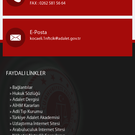
FAX : 0262 581 56 64
E-Posta
kocaeli.1nftcik
adalet.gov.tr
FAYDALI LİNKLER
» Bağlantılar
» Hukuk Sözlüğü
» Adalet Dergisi
» AİHM Kararları
» Adli Tıp Kurumu
» Türkiye Adalet Akademisi
» Uzlaştırma İnternet Sitesi
» Arabuluculuk İnternet Sitesi